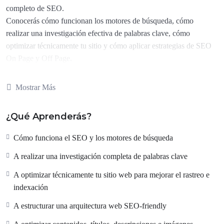
completo de SEO.
Conocerás cómo funcionan los motores de búsqueda, cómo
realizar una investigación efectiva de palabras clave, cómo
optimizar técnicamente tu sitio y cómo aplicar estrategias de SEO
On Page y Off Page.
A lo largo de 8 módulos y un proyecto final, aprenderás a:
Mostrar Más
Configurar Google Search Console, Google Analytics 4 y
herramientas de análisis SEO
¿Qué Aprenderás?
Diseñar una arquitectura web optimizada
Mejorar la velocidad de carga y la experiencia de usuario
Cómo funciona el SEO y los motores de búsqueda
Optimizar títulos, descripciones, contenidos e imágenes
A realizar una investigación completa de palabras clave
Implementar SEO técnico: rastreo, indexación,
canonicalización
A optimizar técnicamente tu sitio web para mejorar el rastreo e
Crear estrategias de Content Marketing y Funnels de
indexación
conversión
A estructurar una arquitectura web SEO-friendly
Posicionar páginas en nichos, en SEO local, internacional y